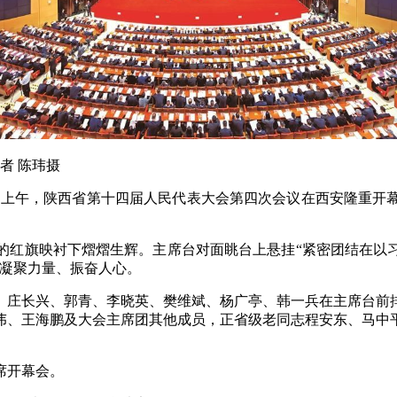
者 陈玮摄
7日上午，陕西省第十四届人民代表大会第四次会议在西安隆重开
红旗映衬下熠熠生辉。主席台对面眺台上悬挂“紧密团结在以习
，凝聚力量、振奋人心。
庄长兴、郭青、李晓英、樊维斌、杨广亭、韩一兵在主席台前排
伟、王海鹏及大会主席团其他成员，正省级老同志程安东、马中
席开幕会。