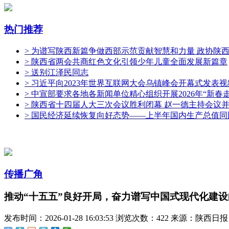
热门推荐
> 为谱写陕西新篇争做西部示范贡献智慧和力量 政协陕
> 陕西省两会共商红色文化引领少年儿童全面发展新篇章
> 送别江泽民同志
> 习近平向2023年世界互联网大会乌镇峰会开幕式发表
> 中宣部要求各地各新闻单位精心组织开展2026年“新春
> 陕西省十四届人大三次会议胜利闭幕 赵一德主持会议
> 国民经济延续恢复向好态势——上半年国内生产总值同
传播广角
推动“十五五”良好开局，奋力谱写中国式现代化建
发布时间：2026-01-28 16:03:53
浏览次数：422
来源：陕西日报