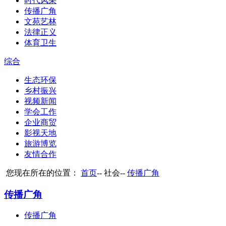
时代风采
传播广角
文苑艺林
法律正义
体育卫生
综合
生态环保
乡村振兴
视频新闻
学会工作
企业商贸
影视天地
旅游博览
友情合作
您现在所在的位置：
首页
--
社会
--
传播广角
传播广角
传播广角