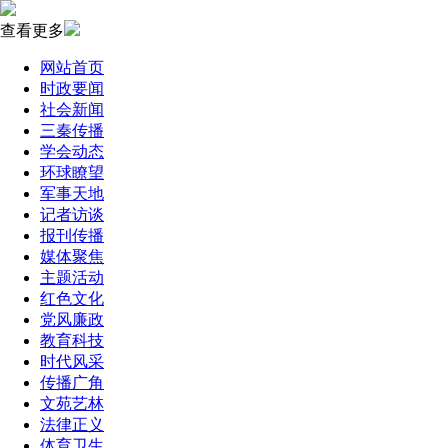
查看更多
网站首页
时政要闻
社会新闻
三秦传播
学会动态
环球瞭望
军事天地
记者访谈
报刊传播
媒体聚焦
主题活动
红色文化
党风廉政
教育科技
时代风采
传播广角
文苑艺林
法律正义
体育卫生