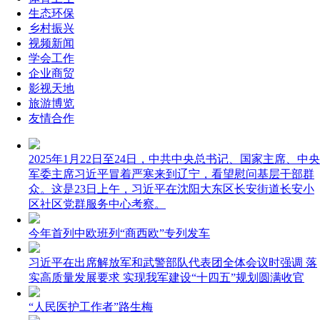
生态环保
乡村振兴
视频新闻
学会工作
企业商贸
影视天地
旅游博览
友情合作
2025年1月22日至24日，中共中央总书记、国家主席、中央
军委主席习近平冒着严寒来到辽宁，看望慰问基层干部群
众。这是23日上午，习近平在沈阳大东区长安街道长安小
区社区党群服务中心考察。​
今年首列中欧班列“商西欧”专列发车
习近平在出席解放军和武警部队代表团全体会议时强调 落
实高质量发展要求 实现我军建设“十四五”规划圆满收官
“人民医护工作者”路生梅